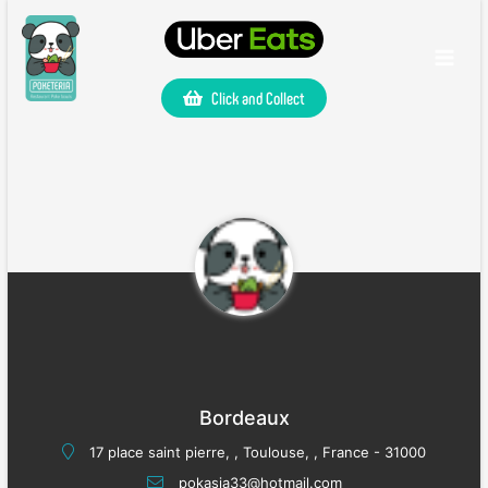
Click and Collect
Bordeaux
17 place saint pierre, , Toulouse, , France - 31000
pokasia33@hotmail.com