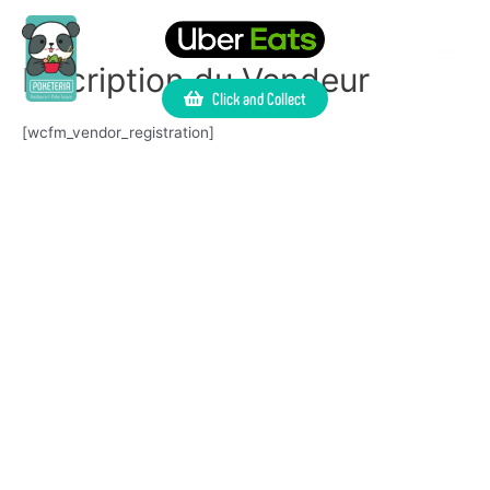
Inscription du Vendeur
Click and Collect
[wcfm_vendor_registration]