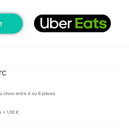
T
rc
u choix entre 4 ou 6 pièces
s +
1,00
€