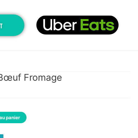
T
 Bœuf Fromage
au panier