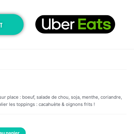
T
r place : boeuf, salade de chou, soja, menthe, coriandre,
ier les toppings : cacahuète & oignons frits !
au panier