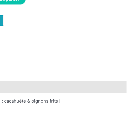
n
: cacahuète & oignons frits !