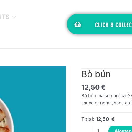
NTS
CLICK & COLLEC
Bò bún
12,50
€
Bò bún maison préparé su
sauce et nems, sans oubl
Total:
12,50 €
Ajouter 