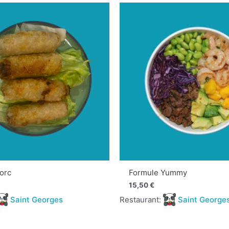
orc
Formule Yummy
15,50
€
Saint Georges
Restaurant:
Saint George